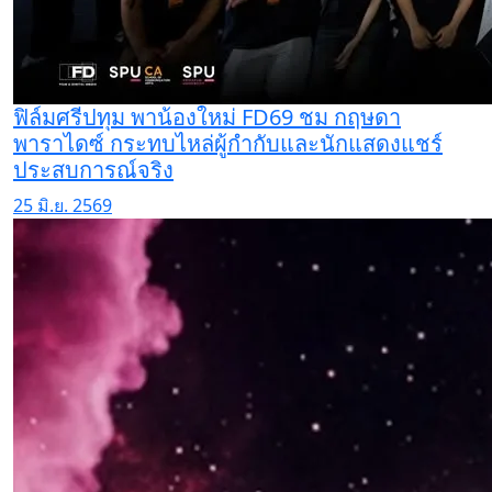
ฟิล์มศรีปทุม พาน้องใหม่ FD69 ชม กฤษดา
พาราไดซ์ กระทบไหล่ผู้กำกับและนักแสดงแชร์
ประสบการณ์จริง
25 มิ.ย. 2569