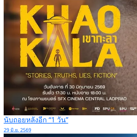
นับถอยหลังอีก “1 วัน”
29 มิ.ย. 2569