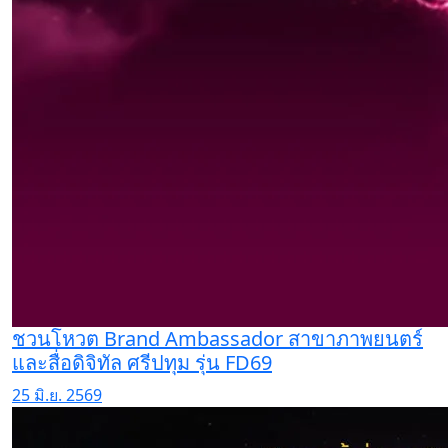
ชวนโหวต Brand Ambassador สาขาภาพยนตร์
และสื่อดิจิทัล ศรีปทุม รุ่น FD69
25 มิ.ย. 2569