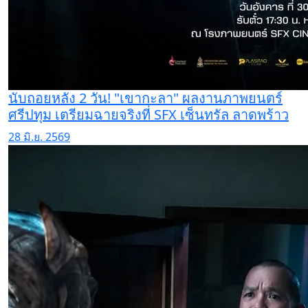
นับถอยหลัง 2 วัน! "เขากะลา" ผลงานภาพยนตร์
ศรีปทุม เตรียมฉายจริงที่ SFX เซ็นทรัล ลาดพร้าว
28 มิ.ย. 2569