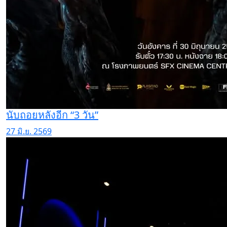
นับถอยหลังอีก “3 วัน”
27 มิ.ย. 2569