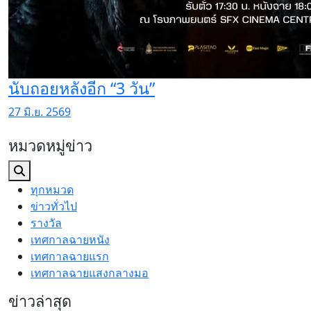
นับถอยหลังอีก “3 วัน”
27 มิ.ย. 2569
หมวดหมู่ข่าว
ทุกหมวด
ข่าวทั่วไป
รางวัล
เทศกาลฉายหนัง
เทศกาลฉายแรก
เทศกาลฉายแสงกลางมอ
ข่าวล่าสุด