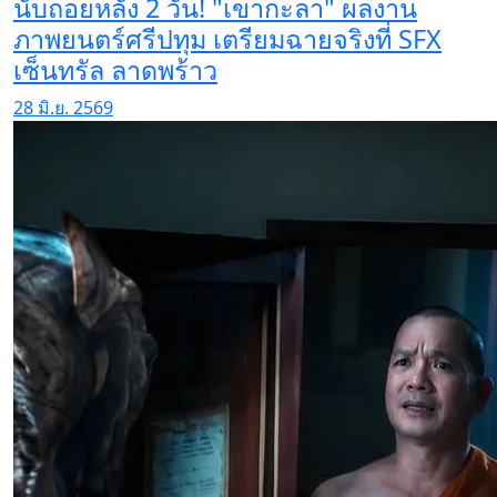
นับถอยหลัง 2 วัน! "เขากะลา" ผลงาน
ภาพยนตร์ศรีปทุม เตรียมฉายจริงที่ SFX
เซ็นทรัล ลาดพร้าว
28 มิ.ย. 2569