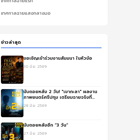
เทศกาลฉายแรก
เทศกาลฉายแสงกลางมอ
ข่าวล่าสุด
ขอเชิญเข้าร่วมงานสัมมนา ในหัวข้อ
30 มิ.ย. 2569
นับถอยหลัง 2 วัน! "เขากะลา" ผลงาน
ภาพยนตร์ศรีปทุม เตรียมฉายจริงที่
SFX เซ็นทรัล ลาดพร้าว
28 มิ.ย. 2569
นับถอยหลังอีก “3 วัน”
27 มิ.ย. 2569