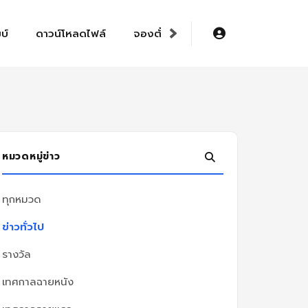
›
บ์
ดาวน์โหลดไฟล์
จองตั๋วออนไลน์ E-ticket
หมวดหมู่ข่าว
ทุกหมวด
ข่าวทั่วไป
รางวัล
เทศกาลฉายหนัง