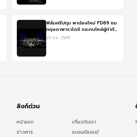
ฟิล์มศรีปทุม พาน้องใหม่ FD69 ชม
กฤษดาพาราไดซ์ กระทบไหล่ผู้กำกับ
และนักแสดงแชร์ประสบการณ์จริง
25 มิ.ย. 2569
ลิงก์ด่วน
หน้าแรก
เกี่ยวกับเรา
ข่าวสาร
แบรนด์แอมบ์