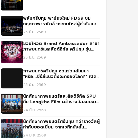
ฟิล์มศรีปทุม พาน้องใหม่ FD69 ชม
กฤษดาพาราไดซ์ กระทบไหล่ผู้กำกับและ
นักแสดงแชร์ประสบการณ์จริง
25 มิ.ย. 2569
ชวนโหวต Brand Ambassador สาขา
ภาพยนตร์และสื่อดิจิทัล ศรีปทุม รุ่น
FD69
25 มิ.ย. 2569
ภาพยนตร์ศรีปทุม ชวนร่วมสัมมนา
"หรือ...ซีรีส์แนวตั้งจะครองโลก?" เปิด
มุมมองใหม่การสร้างคอนเทนต์ยุคดิจิทัล
25 มิ.ย. 2569
นักศึกษาภาพยนตร์และสื่อดิจิทัล SPU
ทีม Langkha Film คว้ารางวัลชมเชย
ประกวดสื่อ IGNITE CREATIVITY
24 มิ.ย. 2569
CHALLENGE ปี 3
นักศึกษาภาพยนตร์ศรีปทุม คว้ารางวัลผู้
กำกับยอดเยี่ยม จากเวทีหนังสั้น
นานาชาติ ณ สปป.ลาว
24 มิ.ย. 2569