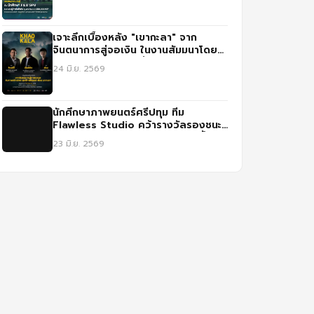
เจาะลึกเบื้องหลัง "เขากะลา" จาก
จินตนาการสู่จอเงิน ในงานสัมมนาโดย
สาขาภาพยนตร์และสื่อดิจิทัล ม.ศรีปทุม
24 มิ.ย. 2569
นักศึกษาภาพยนตร์ศรีปทุม ทีม
Flawless Studio คว้ารางวัลรองชนะ
เลิศอันดับ 1 จากการประกวดหนังสั้น
23 มิ.ย. 2569
เรื่อง แม่