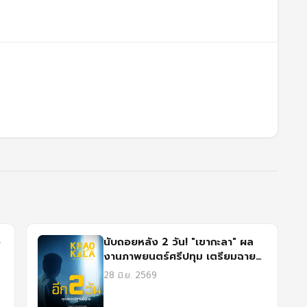
อ
นับถอยหลัง 2 วัน! "เขากะลา" ผล
งานภาพยนตร์ศรีปทุม เตรียมฉาย
จริงที่ SFX เซ็นทรัล ลาดพร้าว
28 มิ.ย. 2569