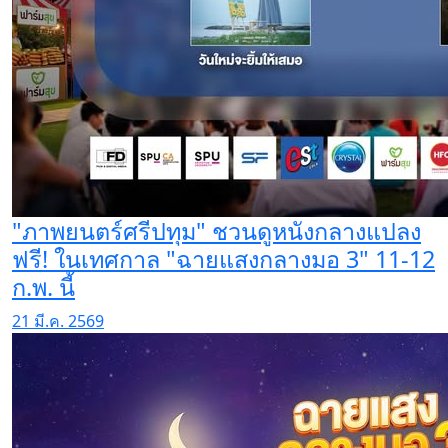
"ภาพยนตร์ศรีปทุม" ชวนดูหนังกลางแปลง
ฟรี! ในเทศกาล "ฉายแสงกลางมอ 3" 11-12
ก.พ. นี้
21 มี.ค. 2569