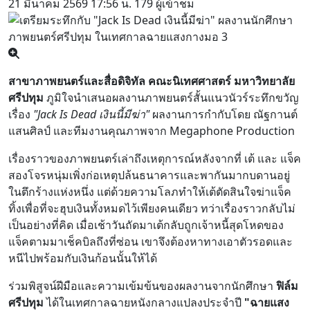
21 มีนาคม 2569
17:56 น.
179 ผู้เข้าชม
สาขาภาพยนตร์และสื่อดิจิทัล คณะนิเทศศาสตร์ มหาวิทยาลัย
ศรีปทุม
ภูมิใจนำเสนอผลงานภาพยนตร์สั้นแนวนัวร์ระทึกขวัญ
เรื่อง
"Jack Is Dead เงินนี้มีฆ่า"
ผลงานการกำกับโดย ณัฐกานต์
แสนศิลป์ และทีมงานคุณภาพจาก Megaphone Production
เรื่องราวของภาพยนตร์เล่าถึงเหตุการณ์หลังจากที่ เต้ และ แจ็ค
สองโจรหนุ่มเพิ่งก่อเหตุปล้นธนาคารและพากันมากบดานอยู่
ในตึกร้างแห่งหนึ่ง แต่ด้วยความโลภทำให้เต้ตัดสินใจฆ่าแจ็ค
ทิ้งเพื่อที่จะฮุบเงินทั้งหมดไว้เพียงคนเดียว ทว่าเรื่องราวกลับไม่
เป็นอย่างที่คิด เมื่อเช้าวันถัดมาเต้กลับถูกเจ้าหนี้สุดโหดของ
แจ็คตามมาเช็คบิลถึงที่ซ่อน เขาจึงต้องหาทางเอาตัวรอดและ
หนีไปพร้อมกับเงินก้อนนั้นให้ได้
ร่วมพิสูจน์ฝีมือและความเข้มข้นของผลงานจากนักศึกษา
ฟิล์ม
ศรีปทุม
ได้ในเทศกาลฉายหนังกลางแปลงประจำปี
"ฉายแสง