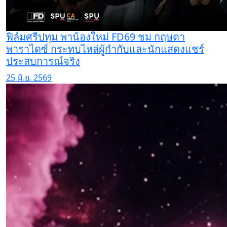
ฟิล์มศรีปทุม พาน้องใหม่ FD69 ชม กฤษดา
พาราไดซ์ กระทบไหล่ผู้กำกับและนักแสดงแชร์
ประสบการณ์จริง
25 มิ.ย. 2569