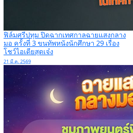
ฟิล์มศรีปทุม ปิดฉากเทศกาลฉายแสงกลาง
มอ ครั้งที่ 3 ขนทัพหนังนักศึกษา 29 เรื่อง
โชว์ไอเดียสุดเจ๋ง
21 มี.ค. 2569