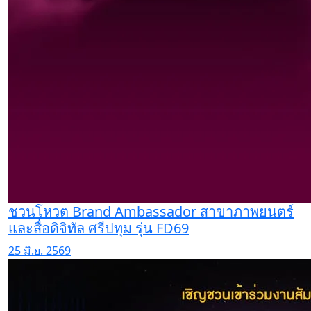
ชวนโหวต Brand Ambassador สาขาภาพยนตร์
และสื่อดิจิทัล ศรีปทุม รุ่น FD69
25 มิ.ย. 2569