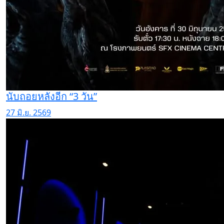
นับถอยหลังอีก “3 วัน”
27 มิ.ย. 2569