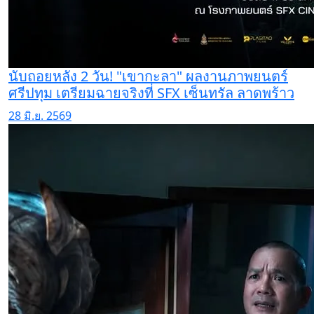
นับถอยหลัง 2 วัน! "เขากะลา" ผลงานภาพยนตร์
ศรีปทุม เตรียมฉายจริงที่ SFX เซ็นทรัล ลาดพร้าว
28 มิ.ย. 2569