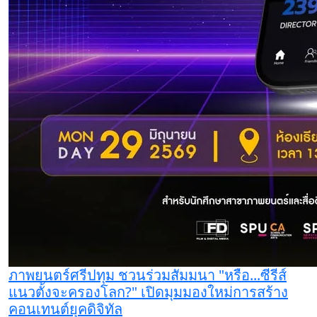
ภาพยนตร์ศรีปทุม ชวนร่วมสัมมนา "หรือ...ซีรีส์
แนวตั้งจะครองโลก?" เปิดมุมมองใหม่การสร้าง
คอนเทนต์ยุคดิจิทัล