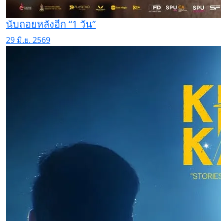
นับถอยหลังอีก “1 วัน”
29 มิ.ย. 2569