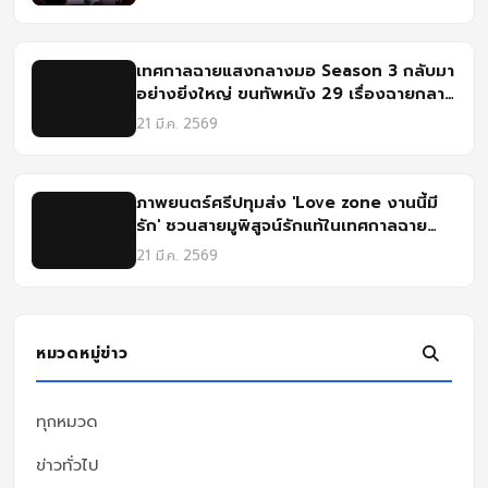
เทศกาลฉายแสงกลางมอ Season 3 กลับมา
อย่างยิ่งใหญ่ ขนทัพหนัง 29 เรื่องฉายกลาง
แจ้งที่ศรีปทุม
21 มี.ค. 2569
ภาพยนตร์ศรีปทุมส่ง 'Love zone งานนี้มี
รัก' ชวนสายมูพิสูจน์รักแท้ในเทศกาลฉาย
แสงกางมอ ครั้งที่ 3
21 มี.ค. 2569
หมวดหมู่ข่าว
ทุกหมวด
ข่าวทั่วไป