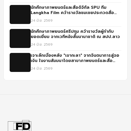
นักศึกษาภาพยนตร์และสื่อดิจิทัล SPU ทีม
Langkha Film คว้ารางวัลชมเชยประกวดสื่อ
IGNITE CREATIVITY CHALLENGE ปี 3
24 มิ.ย. 2569
นักศึกษาภาพยนตร์ศรีปทุม คว้ารางวัลผู้กำกับ
ยอดเยี่ยม จากเวทีหนังสั้นนานาชาติ ณ สปป.ลาว
24 มิ.ย. 2569
เจาะลึกเบื้องหลัง "เขากะลา" จากจินตนาการสู่จอ
เงิน ในงานสัมมนาโดยสาขาภาพยนตร์และสื่อ
ดิจิทัล ม.ศรีปทุม
24 มิ.ย. 2569