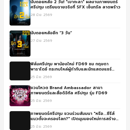
นับถอยหลัง 2 วัน! "เขากะลา" ผลงานภาพยนตร์
ศรีปทุม เตรียมฉายจริงที่ SFX เซ็นทรัล ลาดพร้าว
28 มิ.ย. 2569
นับถอยหลังอีก “3 วัน”
27 มิ.ย. 2569
ฟิล์มศรีปทุม พาน้องใหม่ FD69 ชม กฤษดา
พาราไดซ์ กระทบไหล่ผู้กำกับและนักแสดงแชร์
ประสบการณ์จริง
25 มิ.ย. 2569
ชวนโหวต Brand Ambassador สาขา
ภาพยนตร์และสื่อดิจิทัล ศรีปทุม รุ่น FD69
25 มิ.ย. 2569
ภาพยนตร์ศรีปทุม ชวนร่วมสัมมนา "หรือ...ซีรีส์
แนวตั้งจะครองโลก?" เปิดมุมมองใหม่การสร้าง
คอนเทนต์ยุคดิจิทัล
25 มิ.ย. 2569