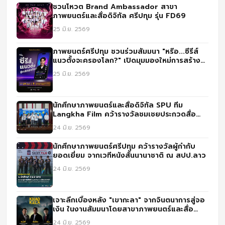
ชวนโหวต Brand Ambassador สาขา
ภาพยนตร์และสื่อดิจิทัล ศรีปทุม รุ่น FD69
25 มิ.ย. 2569
ภาพยนตร์ศรีปทุม ชวนร่วมสัมมนา "หรือ...ซีรีส์
แนวตั้งจะครองโลก?" เปิดมุมมองใหม่การสร้าง
คอนเทนต์ยุคดิจิทัล
25 มิ.ย. 2569
นักศึกษาภาพยนตร์และสื่อดิจิทัล SPU ทีม
Langkha Film คว้ารางวัลชมเชยประกวดสื่อ
IGNITE CREATIVITY CHALLENGE ปี 3
24 มิ.ย. 2569
นักศึกษาภาพยนตร์ศรีปทุม คว้ารางวัลผู้กำกับ
ยอดเยี่ยม จากเวทีหนังสั้นนานาชาติ ณ สปป.ลาว
24 มิ.ย. 2569
เจาะลึกเบื้องหลัง "เขากะลา" จากจินตนาการสู่จอ
เงิน ในงานสัมมนาโดยสาขาภาพยนตร์และสื่อ
ดิจิทัล ม.ศรีปทุม
24 มิ.ย. 2569