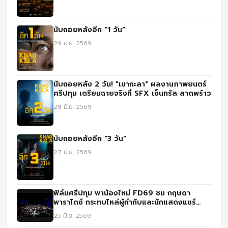
นับถอยหลังอีก “1 วัน”
29 มิ.ย. 2569
นับถอยหลัง 2 วัน! "เขากะลา" ผลงานภาพยนตร์
ศรีปทุม เตรียมฉายจริงที่ SFX เซ็นทรัล ลาดพร้าว
28 มิ.ย. 2569
นับถอยหลังอีก “3 วัน”
27 มิ.ย. 2569
ฟิล์มศรีปทุม พาน้องใหม่ FD69 ชม กฤษดา
พาราไดซ์ กระทบไหล่ผู้กำกับและนักแสดงแชร์
ประสบการณ์จริง
25 มิ.ย. 2569