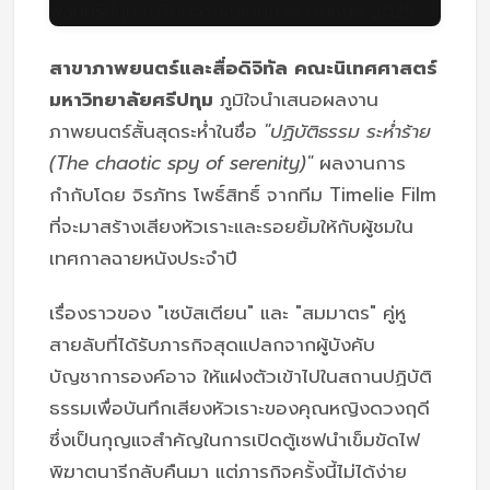
สาขาภาพยนตร์และสื่อดิจิทัล คณะนิเทศศาสตร์
มหาวิทยาลัยศรีปทุม
ภูมิใจนำเสนอผลงาน
ภาพยนตร์สั้นสุดระห่ำในชื่อ
"ปฏิบัติธรรม ระห่ำร้าย
(The chaotic spy of serenity)"
ผลงานการ
กำกับโดย จิรภัทร โพธิ์สิทธิ์ จากทีม Timelie Film
ที่จะมาสร้างเสียงหัวเราะและรอยยิ้มให้กับผู้ชมใน
เทศกาลฉายหนังประจำปี
เรื่องราวของ "เซบัสเตียน" และ "สมมาตร" คู่หู
สายลับที่ได้รับภารกิจสุดแปลกจากผู้บังคับ
บัญชาการองค์อาจ ให้แฝงตัวเข้าไปในสถานปฏิบัติ
ธรรมเพื่อบันทึกเสียงหัวเราะของคุณหญิงดวงฤดี
ซึ่งเป็นกุญแจสำคัญในการเปิดตู้เซฟนำเข็มขัดไฟ
พิฆาตนารีกลับคืนมา แต่ภารกิจครั้งนี้ไม่ได้ง่าย