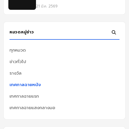
หนัง ครั้งที่ 8
21 มี.ค. 2569
หมวดหมู่ข่าว
ทุกหมวด
ข่าวทั่วไป
รางวัล
เทศกาลฉายหนัง
เทศกาลฉายแรก
เทศกาลฉายแสงกลางมอ