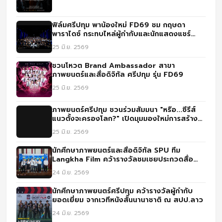
ฟิล์มศรีปทุม พาน้องใหม่ FD69 ชม กฤษดา
พาราไดซ์ กระทบไหล่ผู้กำกับและนักแสดงแชร์
ประสบการณ์จริง
25 มิ.ย. 2569
ชวนโหวต Brand Ambassador สาขา
ภาพยนตร์และสื่อดิจิทัล ศรีปทุม รุ่น FD69
25 มิ.ย. 2569
ภาพยนตร์ศรีปทุม ชวนร่วมสัมมนา "หรือ...ซีรีส์
แนวตั้งจะครองโลก?" เปิดมุมมองใหม่การสร้าง
คอนเทนต์ยุคดิจิทัล
25 มิ.ย. 2569
นักศึกษาภาพยนตร์และสื่อดิจิทัล SPU ทีม
Langkha Film คว้ารางวัลชมเชยประกวดสื่อ
IGNITE CREATIVITY CHALLENGE ปี 3
24 มิ.ย. 2569
นักศึกษาภาพยนตร์ศรีปทุม คว้ารางวัลผู้กำกับ
ยอดเยี่ยม จากเวทีหนังสั้นนานาชาติ ณ สปป.ลาว
24 มิ.ย. 2569