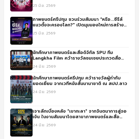
25 มิ.ย. 2569
ภาพยนตร์ศรีปทุม ชวนร่วมสัมมนา "หรือ...ซีรีส์
แนวตั้งจะครองโลก?" เปิดมุมมองใหม่การสร้าง
คอนเทนต์ยุคดิจิทัล
25 มิ.ย. 2569
นักศึกษาภาพยนตร์และสื่อดิจิทัล SPU ทีม
Langkha Film คว้ารางวัลชมเชยประกวดสื่อ
IGNITE CREATIVITY CHALLENGE ปี 3
24 มิ.ย. 2569
นักศึกษาภาพยนตร์ศรีปทุม คว้ารางวัลผู้กำกับ
ยอดเยี่ยม จากเวทีหนังสั้นนานาชาติ ณ สปป.ลาว
24 มิ.ย. 2569
เจาะลึกเบื้องหลัง "เขากะลา" จากจินตนาการสู่จอ
เงิน ในงานสัมมนาโดยสาขาภาพยนตร์และสื่อ
ดิจิทัล ม.ศรีปทุม
24 มิ.ย. 2569