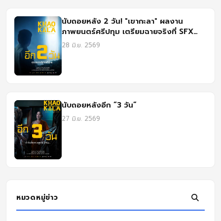
นับถอยหลัง 2 วัน! "เขากะลา" ผลงาน
ภาพยนตร์ศรีปทุม เตรียมฉายจริงที่ SFX
เซ็นทรัล ลาดพร้าว
28 มิ.ย. 2569
นับถอยหลังอีก “3 วัน”
27 มิ.ย. 2569
หมวดหมู่ข่าว