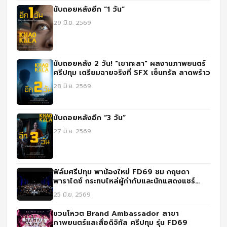
นับถอยหลังอีก “1 วัน”
29 มิ.ย. 2569
นับถอยหลัง 2 วัน! "เขากะลา" ผลงานภาพยนตร์
ศรีปทุม เตรียมฉายจริงที่ SFX เซ็นทรัล ลาดพร้าว
28 มิ.ย. 2569
นับถอยหลังอีก “3 วัน”
27 มิ.ย. 2569
ฟิล์มศรีปทุม พาน้องใหม่ FD69 ชม กฤษดา
พาราไดซ์ กระทบไหล่ผู้กำกับและนักแสดงแชร์
ประสบการณ์จริง
25 มิ.ย. 2569
ชวนโหวต Brand Ambassador สาขา
ภาพยนตร์และสื่อดิจิทัล ศรีปทุม รุ่น FD69