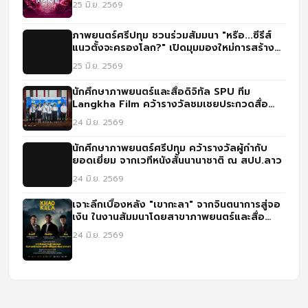
25 มิ.ย. 2569
ภาพยนตร์ศรีปทุม ชวนร่วมสัมมนา "หรือ...ซีรีส์
แนวตั้งจะครองโลก?" เปิดมุมมองใหม่การสร้าง
คอนเทนต์ยุคดิจิทัล
25 มิ.ย. 2569
นักศึกษาภาพยนตร์และสื่อดิจิทัล SPU ทีม
Langkha Film คว้ารางวัลชมเชยประกวดสื่อ
IGNITE CREATIVITY CHALLENGE ปี 3
24 มิ.ย. 2569
นักศึกษาภาพยนตร์ศรีปทุม คว้ารางวัลผู้กำกับ
ยอดเยี่ยม จากเวทีหนังสั้นนานาชาติ ณ สปป.ลาว
24 มิ.ย. 2569
เจาะลึกเบื้องหลัง "เขากะลา" จากจินตนาการสู่จอ
เงิน ในงานสัมมนาโดยสาขาภาพยนตร์และสื่อ
ดิจิทัล ม.ศรีปทุม
24 มิ.ย. 2569