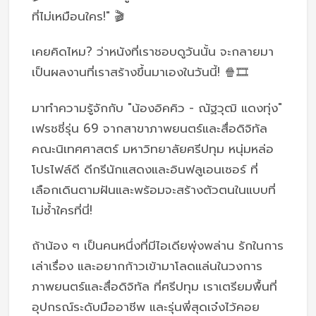
ที่ไม่เหมือนใคร!" 🎬
เคยคิดไหม? ว่าหนังที่เราชอบดูวันนั้น จะกลายมา
เป็นผลงานที่เราสร้างขึ้นมาเองในวันนี้! 🍿🎞️
มาทำความรู้จักกับ "น้องอิคคิว - ณัฐวุฒิ แดงทุ่ง"
เฟรชชี่รุ่น 69 จากสาขาภาพยนตร์และสื่อดิจิทัล
คณะนิเทศศาสตร์ มหาวิทยาลัยศรีปทุม หนุ่มหล่อ
โปรไฟล์ดี ดีกรีนักแสดงและอินฟลูเอนเซอร์ ที่
เลือกเดินตามฝันและพร้อมจะสร้างตัวตนในแบบที่
ไม่ซ้ำใครที่นี่!
ถ้าน้อง ๆ เป็นคนหนึ่งที่มีไอเดียพุ่งพล่าน รักในการ
เล่าเรื่อง และอยากก้าวเข้ามาโลดแล่นในวงการ
ภาพยนตร์และสื่อดิจิทัล ที่ศรีปทุม เราเตรียมพื้นที่
อุปกรณ์ระดับมืออาชีพ และรุ่นพี่สุดเจ๋งไว้คอย