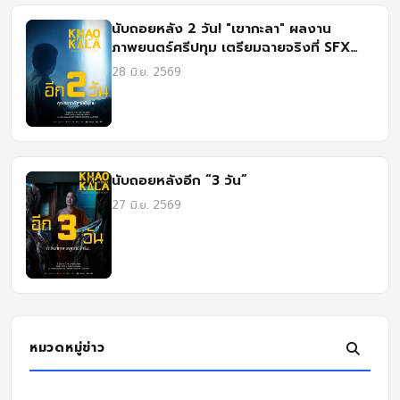
นับถอยหลัง 2 วัน! "เขากะลา" ผลงาน
ภาพยนตร์ศรีปทุม เตรียมฉายจริงที่ SFX
เซ็นทรัล ลาดพร้าว
28 มิ.ย. 2569
นับถอยหลังอีก “3 วัน”
27 มิ.ย. 2569
หมวดหมู่ข่าว