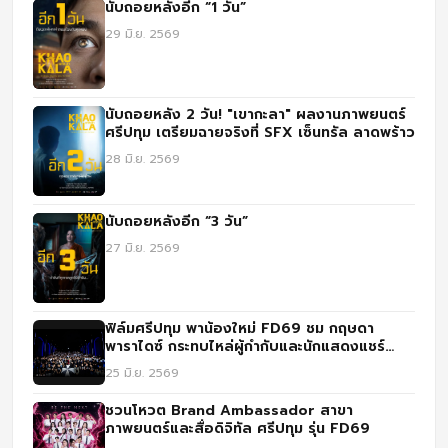
นับถอยหลังอีก “1 วัน”
29 มิ.ย. 2569
นับถอยหลัง 2 วัน! "เขากะลา" ผลงานภาพยนตร์
ศรีปทุม เตรียมฉายจริงที่ SFX เซ็นทรัล ลาดพร้าว
28 มิ.ย. 2569
นับถอยหลังอีก “3 วัน”
27 มิ.ย. 2569
ฟิล์มศรีปทุม พาน้องใหม่ FD69 ชม กฤษดา
พาราไดซ์ กระทบไหล่ผู้กำกับและนักแสดงแชร์
ประสบการณ์จริง
25 มิ.ย. 2569
ชวนโหวต Brand Ambassador สาขา
ภาพยนตร์และสื่อดิจิทัล ศรีปทุม รุ่น FD69