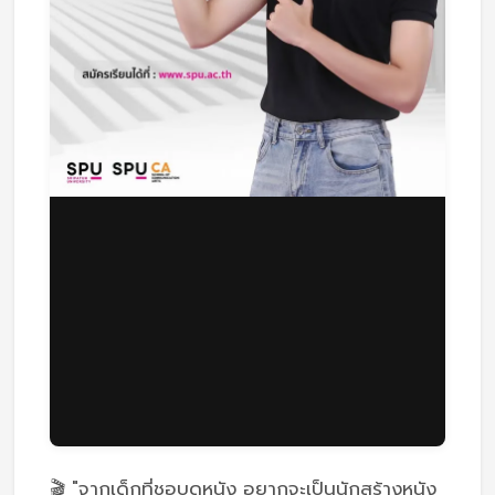
🎬 "จากเด็กที่ชอบดูหนัง อยากจะเป็นนักสร้างหนัง