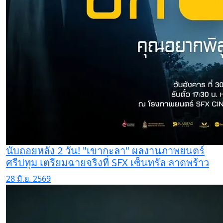
นับถอยหลัง 2 วัน! "เขากะลา" ผลงานภาพยนตร์
ศรีปทุม เตรียมฉายจริงที่ SFX เซ็นทรัล ลาดพร้าว
28 มิ.ย. 2569