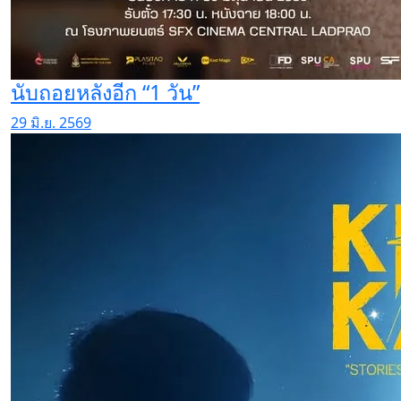
นับถอยหลังอีก “1 วัน”
29 มิ.ย. 2569