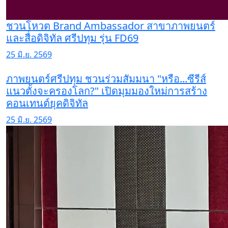
ชวนโหวต Brand Ambassador สาขาภาพยนตร์
และสื่อดิจิทัล ศรีปทุม รุ่น FD69
25 มิ.ย. 2569
ภาพยนตร์ศรีปทุม ชวนร่วมสัมมนา "หรือ...ซีรีส์
แนวตั้งจะครองโลก?" เปิดมุมมองใหม่การสร้าง
คอนเทนต์ยุคดิจิทัล
25 มิ.ย. 2569