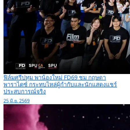
ฟิล์มศรีปทุม พาน้องใหม่ FD69 ชม กฤษดา
พาราไดซ์ กระทบไหล่ผู้กำกับและนักแสดงแชร์
ประสบการณ์จริง
25 มิ.ย. 2569