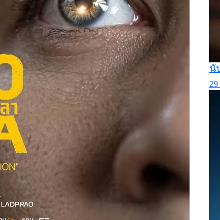
นั
29 