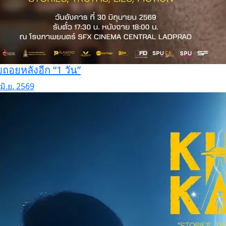
บถอยหลังอีก “1 วัน”
มิ.ย. 2569