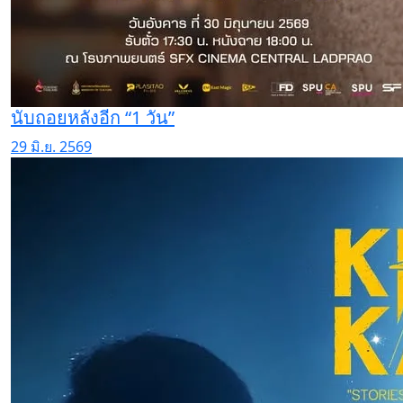
นับถอยหลังอีก “1 วัน”
29 มิ.ย. 2569