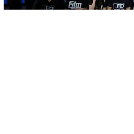
ฟิล์มศรีปทุม พาน้องใหม่ FD69 ชม กฤษดา
พาราไดซ์ กระทบไหล่ผู้กำกับและนักแสดงแชร์
ประสบการณ์จริง
25 มิ.ย. 2569