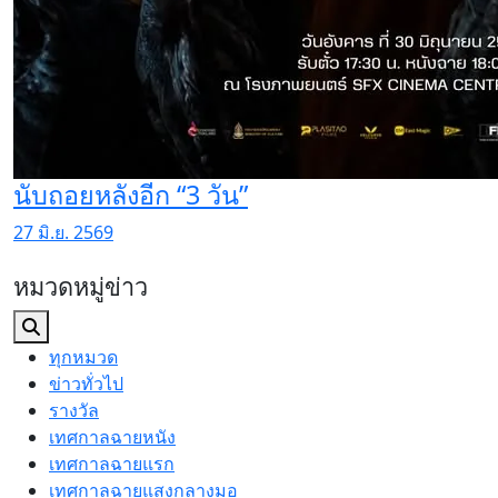
นับถอยหลังอีก “3 วัน”
27 มิ.ย. 2569
หมวดหมู่ข่าว
ทุกหมวด
ข่าวทั่วไป
รางวัล
เทศกาลฉายหนัง
เทศกาลฉายแรก
เทศกาลฉายแสงกลางมอ