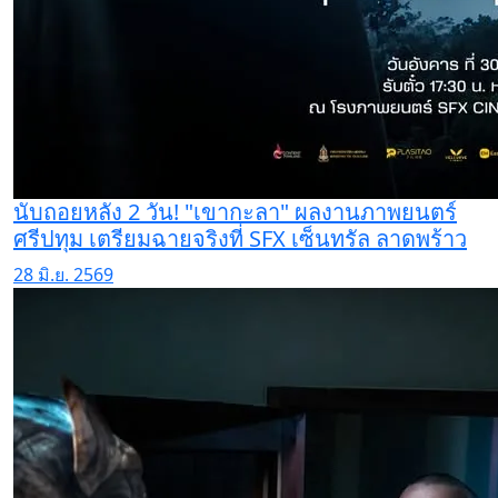
นับถอยหลัง 2 วัน! "เขากะลา" ผลงานภาพยนตร์
ศรีปทุม เตรียมฉายจริงที่ SFX เซ็นทรัล ลาดพร้าว
28 มิ.ย. 2569