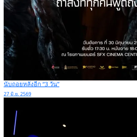
นับถอยหลังอีก “3 วัน”
27 มิ.ย. 2569