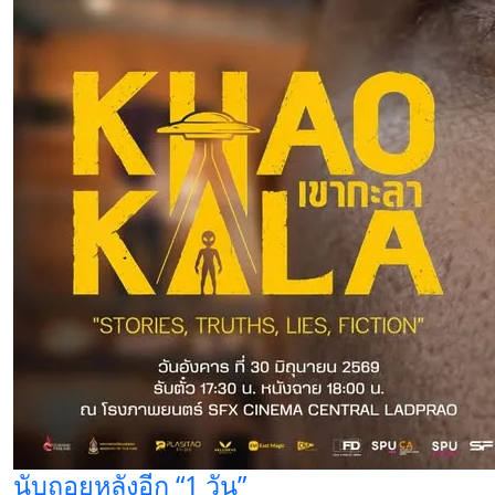
นับถอยหลังอีก “1 วัน”