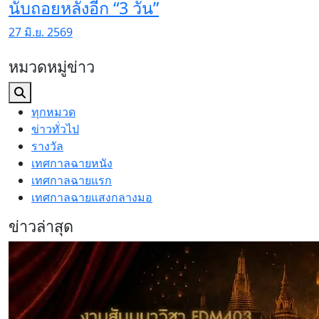
นับถอยหลังอีก “3 วัน”
27 มิ.ย. 2569
หมวดหมู่ข่าว
ทุกหมวด
ข่าวทั่วไป
รางวัล
เทศกาลฉายหนัง
เทศกาลฉายแรก
เทศกาลฉายแสงกลางมอ
ข่าวล่าสุด