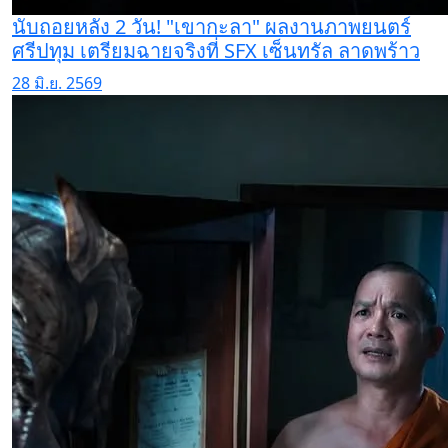
นับถอยหลัง 2 วัน! "เขากะลา" ผลงานภาพยนตร์
ศรีปทุม เตรียมฉายจริงที่ SFX เซ็นทรัล ลาดพร้าว
28 มิ.ย. 2569