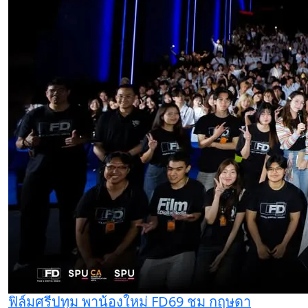
ฟิล์มศรีปทุม พาน้องใหม่ FD69 ชม กฤษดา