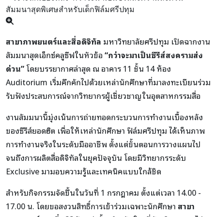
สาขาภาพยนตร์และสื่อดิจิทัล
มหาวิทยาลัยศรีปทุม เปิดฉากงาน
สัมมนาสุดเอ็กซ์คลูซีฟในหัวข้อ
“กว่าจะมาเป็นซีรีส์สงครามส่ง
ด่วน”
โดยบรรยากาศล่าสุด ณ อาคาร 11 ชั้น 14 ห้อง
Auditorium เริ่มคึกคักไปด้วยเหล่านักศึกษาที่มาลงทะเบียนร่วม
รับฟังประสบการณ์จากวิทยากรผู้เชี่ยวชาญในอุตสาหกรรมสื่อ
งานสัมมนานี้มุ่งเน้นการถ่ายทอดกระบวนการทำงานเบื้องหลัง
ของซีรีส์ยอดฮิต เพื่อให้เหล่านักศึกษา
ฟิล์มศรีปทุม
ได้เห็นภาพ
การทำงานจริงในระดับมืออาชีพ ตั้งแต่ขั้นตอนการวางแผนไป
จนถึงการผลิตสื่อดิจิทัลในยุคปัจจุบัน โดยมีวิทยากรระดับ
Exclusive มามอบความรู้และเทคนิคแบบใกล้ชิด
สำหรับกิจกรรมจัดขึ้นในวันที่ 1 กรกฎาคม ตั้งแต่เวลา 14.00 -
17.00 น. โดยขอสงวนสิทธิ์การเข้าร่วมเฉพาะนักศึกษา
สาขา