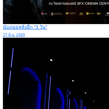
นับถอยหลังอีก “3 วัน”
27 มิ.ย. 2569