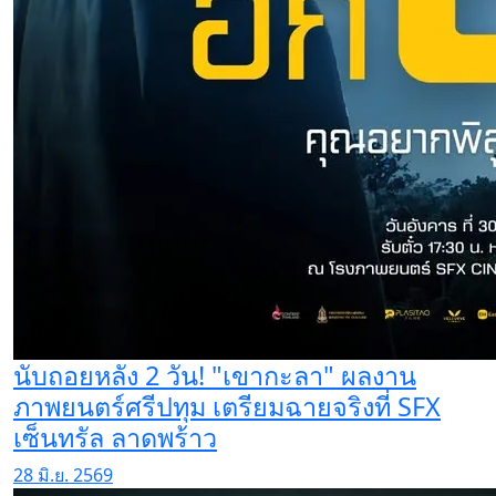
นับถอยหลัง 2 วัน! "เขากะลา" ผลงาน
ภาพยนตร์ศรีปทุม เตรียมฉายจริงที่ SFX
เซ็นทรัล ลาดพร้าว
28 มิ.ย. 2569