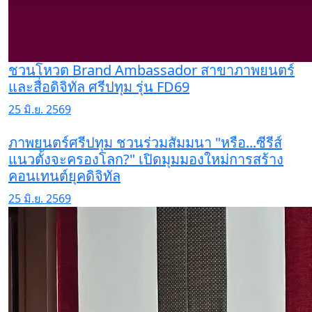
ชวนโหวต Brand Ambassador สาขาภาพยนตร์
และสื่อดิจิทัล ศรีปทุม รุ่น FD69
25 มิ.ย. 2569
ภาพยนตร์ศรีปทุม ชวนร่วมสัมมนา "หรือ...ซีรีส์
แนวตั้งจะครองโลก?" เปิดมุมมองใหม่การสร้าง
คอนเทนต์ยุคดิจิทัล
25 มิ.ย. 2569