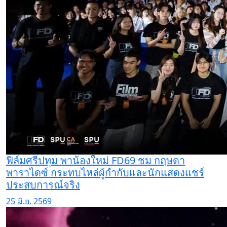
ฟิล์มศรีปทุม พาน้องใหม่ FD69 ชม กฤษดา
พาราไดซ์ กระทบไหล่ผู้กำกับและนักแสดงแชร์
ประสบการณ์จริง
25 มิ.ย. 2569