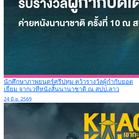
นักศึกษาภาพยนตร์ศรีปทุม คว้ารางวัลผู้กำกับยอด
เยี่ยม จากเวทีหนังสั้นนานาชาติ ณ สปป.ลาว
24 มิ.ย. 2569