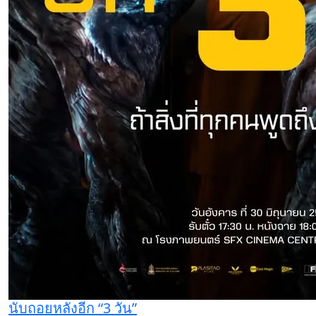
นับถอยหลังอีก “3 วัน”