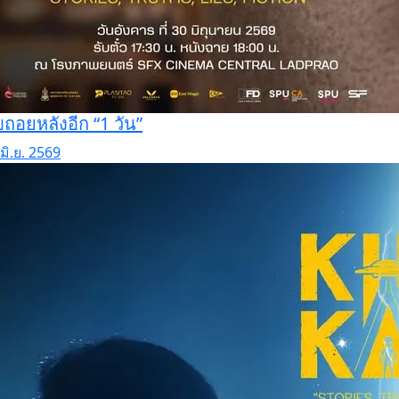
บถอยหลังอีก “1 วัน”
มิ.ย. 2569