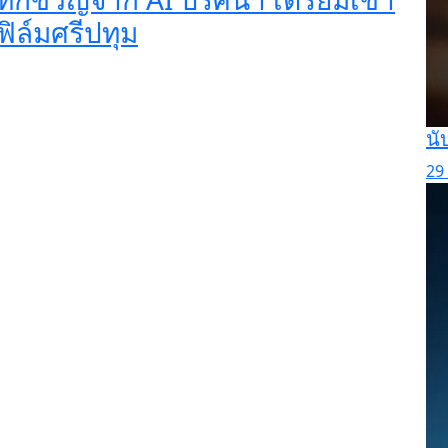
ล์มศรีปทุม
นั
29 