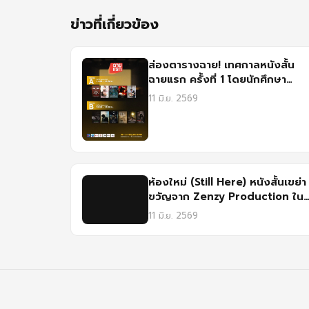
ข่าวที่เกี่ยวข้อง
ส่องตารางฉาย! เทศกาลหนังสั้น
ฉายแรก ครั้งที่ 1 โดยนักศึกษา
ภาพยนตร์และสื่อดิจิทัล
11 มิ.ย. 2569
มหาวิทยาลัยศรีปทุม
ห้องใหม่ (Still Here) หนังสั้นเขย่า
ขวัญจาก Zenzy Production ใน
เทศกาลฉายแรก ฟิล์มศรีปทุม
11 มิ.ย. 2569