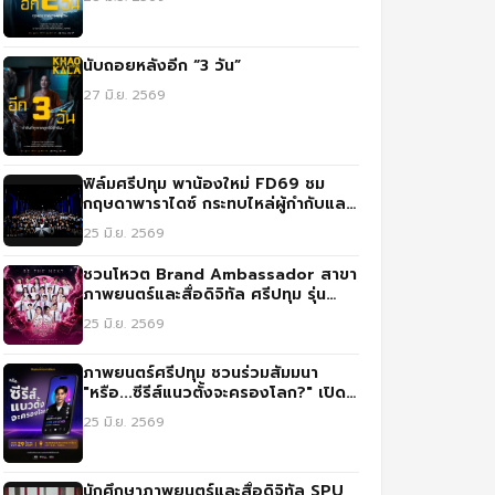
นับถอยหลังอีก “3 วัน”
27 มิ.ย. 2569
ฟิล์มศรีปทุม พาน้องใหม่ FD69 ชม
กฤษดาพาราไดซ์ กระทบไหล่ผู้กำกับและ
นักแสดงแชร์ประสบการณ์จริง
25 มิ.ย. 2569
ชวนโหวต Brand Ambassador สาขา
ภาพยนตร์และสื่อดิจิทัล ศรีปทุม รุ่น
FD69
25 มิ.ย. 2569
ภาพยนตร์ศรีปทุม ชวนร่วมสัมมนา
"หรือ...ซีรีส์แนวตั้งจะครองโลก?" เปิด
มุมมองใหม่การสร้างคอนเทนต์ยุคดิจิทัล
25 มิ.ย. 2569
นักศึกษาภาพยนตร์และสื่อดิจิทัล SPU