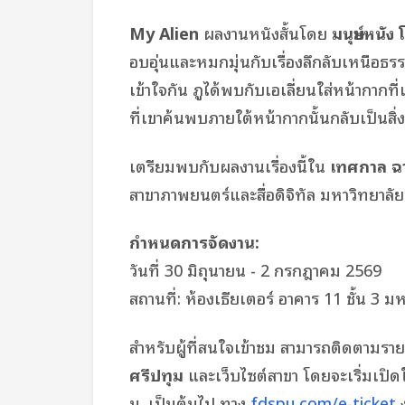
My Alien
ผลงานหนังสั้นโดย
มนุษย์หนัง
อบอุ่นและหมกมุ่นกับเรื่องลึกลับเหนือธ
เข้าใจกัน ภูได้พบกับเอเลี่ยนใส่หน้ากากที่
ที่เขาค้นพบภายใต้หน้ากากนั้นกลับเป็นสิ่
เตรียมพบกับผลงานเรื่องนี้ใน
เทศกาล ฉ
สาขาภาพยนตร์และสื่อดิจิทัล มหาวิทยาลั
กำหนดการจัดงาน:
วันที่ 30 มิถุนายน - 2 กรกฎาคม 2569
สถานที่: ห้องเธียเตอร์ อาคาร 11 ชั้น 3 ม
สำหรับผู้ที่สนใจเข้าชม สามารถติดตามรา
ศรีปทุม
และเว็บไซต์สาขา โดยจะเริ่มเปิดให้
น. เป็นต้นไป ทาง
fdspu.com/e-ticket
ง