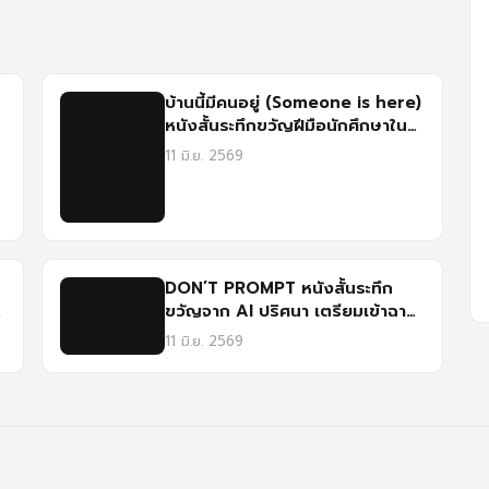
บ้านนี้มีคนอยู่ (Someone is here)
หนังสั้นระทึกขวัญฝีมือนักศึกษาใน
เทศกาลฉายแรก ม.ศรีปทุม
11 มิ.ย. 2569
DON’T PROMPT หนังสั้นระทึก
ขวัญจาก AI ปริศนา เตรียมเข้าฉาย
ในเทศกาลฉายแรกโดยฟิล์มศรีปทุม
11 มิ.ย. 2569