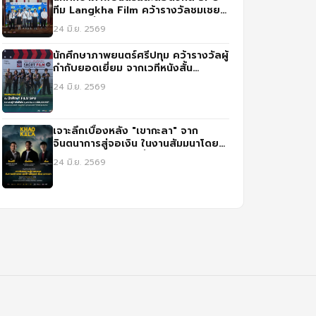
ทีม Langkha Film คว้ารางวัลชมเชย
ประกวดสื่อ IGNITE CREATIVITY
24 มิ.ย. 2569
CHALLENGE ปี 3
นักศึกษาภาพยนตร์ศรีปทุม คว้ารางวัลผู้
กำกับยอดเยี่ยม จากเวทีหนังสั้น
นานาชาติ ณ สปป.ลาว
24 มิ.ย. 2569
เจาะลึกเบื้องหลัง "เขากะลา" จาก
จินตนาการสู่จอเงิน ในงานสัมมนาโดย
สาขาภาพยนตร์และสื่อดิจิทัล ม.ศรีปทุม
24 มิ.ย. 2569