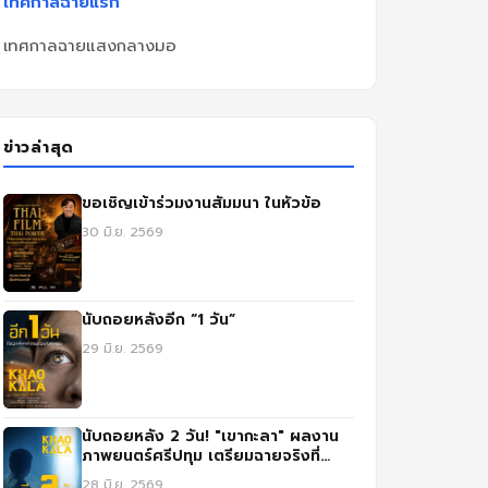
เทศกาลฉายแรก
เทศกาลฉายแสงกลางมอ
ข่าวล่าสุด
ขอเชิญเข้าร่วมงานสัมมนา ในหัวข้อ
30 มิ.ย. 2569
นับถอยหลังอีก “1 วัน”
29 มิ.ย. 2569
นับถอยหลัง 2 วัน! "เขากะลา" ผลงาน
ภาพยนตร์ศรีปทุม เตรียมฉายจริงที่
SFX เซ็นทรัล ลาดพร้าว
28 มิ.ย. 2569