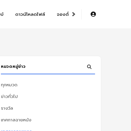
›
บ์
ดาวน์โหลดไฟล์
จองตั๋วออนไลน์ E-ticket
หมวดหมู่ข่าว
ทุกหมวด
ข่าวทั่วไป
รางวัล
เทศกาลฉายหนัง