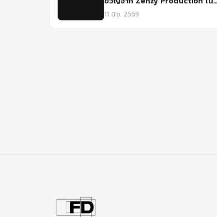
ขวัญจาก Zenzy Production ใน
เทศกาลฉายแรก ฟิล์มศรีปทุม
11 มิ.ย. 2569