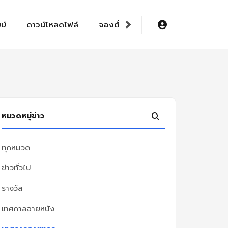
›
บ์
ดาวน์โหลดไฟล์
จองตั๋วออนไลน์ E-ticket
หมวดหมู่ข่าว
ทุกหมวด
ข่าวทั่วไป
รางวัล
เทศกาลฉายหนัง