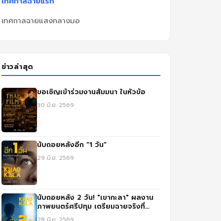
เทศกาลฉายแรก
เทศกาลฉายแสงกลางมอ
ข่าวล่าสุด
ขอเชิญเข้าร่วมงานสัมมนา ในหัวข้อ
30 มิ.ย. 2569
นับถอยหลังอีก “1 วัน”
29 มิ.ย. 2569
นับถอยหลัง 2 วัน! "เขากะลา" ผลงาน
ภาพยนตร์ศรีปทุม เตรียมฉายจริงที่
SFX เซ็นทรัล ลาดพร้าว
28 มิ.ย. 2569