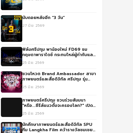
นับถอยหลังอีก “3 วัน”
27 มิ.ย. 2569
ฟิล์มศรีปทุม พาน้องใหม่ FD69 ชม
กฤษดาพาราไดซ์ กระทบไหล่ผู้กำกับและ
นักแสดงแชร์ประสบการณ์จริง
25 มิ.ย. 2569
ชวนโหวต Brand Ambassador สาขา
ภาพยนตร์และสื่อดิจิทัล ศรีปทุม รุ่น
FD69
25 มิ.ย. 2569
ภาพยนตร์ศรีปทุม ชวนร่วมสัมมนา
"หรือ...ซีรีส์แนวตั้งจะครองโลก?" เปิด
มุมมองใหม่การสร้างคอนเทนต์ยุคดิจิทัล
25 มิ.ย. 2569
นักศึกษาภาพยนตร์และสื่อดิจิทัล SPU
ทีม Langkha Film คว้ารางวัลชมเชย