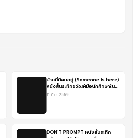
บ้านนี้มีคนอยู่ (Someone is here)
หนังสั้นระทึกขวัญฝีมือนักศึกษาใน
เทศกาลฉายแรก ม.ศรีปทุม
11 มิ.ย. 2569
DON’T PROMPT หนังสั้นระทึก