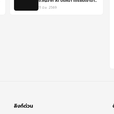
ขวัญจาก AI ปริศนา เตรียมเข้าฉาย
ในเทศกาลฉายแรกโดยฟิล์มศรีปทุม
11 มิ.ย. 2569
ลิงก์ด่วน