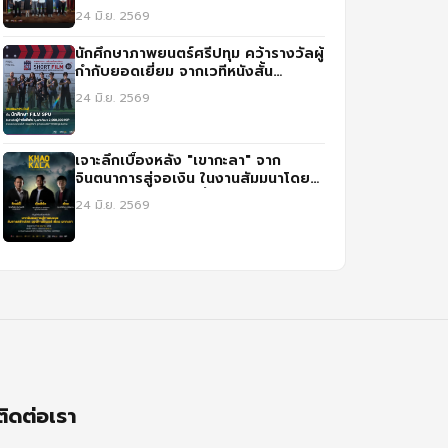
ประกวดสื่อ IGNITE CREATIVITY
24 มิ.ย. 2569
CHALLENGE ปี 3
นักศึกษาภาพยนตร์ศรีปทุม คว้ารางวัลผู้
กำกับยอดเยี่ยม จากเวทีหนังสั้น
นานาชาติ ณ สปป.ลาว
24 มิ.ย. 2569
เจาะลึกเบื้องหลัง "เขากะลา" จาก
จินตนาการสู่จอเงิน ในงานสัมมนาโดย
สาขาภาพยนตร์และสื่อดิจิทัล ม.ศรีปทุม
24 มิ.ย. 2569
ติดต่อเรา