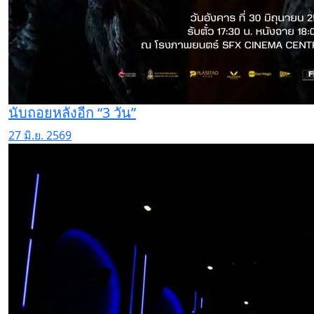
นับถอยหลังอีก “3 วัน”
27 มิ.ย. 2569