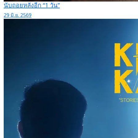
นับถอยหลังอีก “1 วัน”
29 มิ.ย. 2569