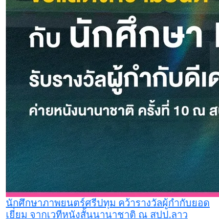
นักศึกษาภาพยนตร์ศรีปทุม คว้ารางวัลผู้กำกับยอด
เยี่ยม จากเวทีหนังสั้นนานาชาติ ณ สปป.ลาว