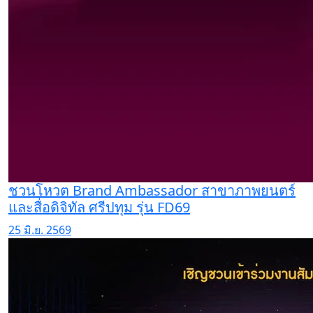
ชวนโหวต Brand Ambassador สาขาภาพยนตร์
และสื่อดิจิทัล ศรีปทุม รุ่น FD69
25 มิ.ย. 2569