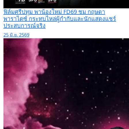
ฟิล์มศรีปทุม พาน้องใหม่ FD69 ชม กฤษดา
พาราไดซ์ กระทบไหล่ผู้กำกับและนักแสดงแชร์
ประสบการณ์จริง
25 มิ.ย. 2569