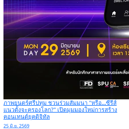
ภาพยนตร์ศรีปทุม ชวนร่วมสัมมนา "หรือ...ซีรีส์
แนวตั้งจะครองโลก?" เปิดมุมมองใหม่การสร้าง
คอนเทนต์ยุคดิจิทัล
25 มิ.ย. 2569