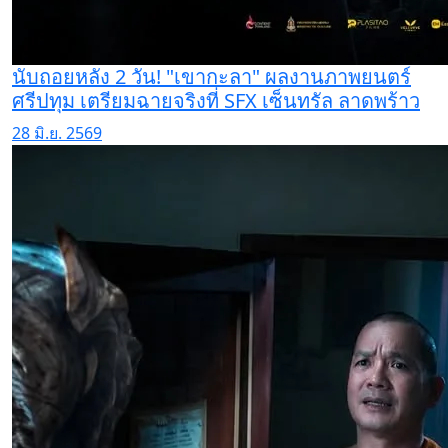
นับถอยหลัง 2 วัน! "เขากะลา" ผลงานภาพยนตร์
ศรีปทุม เตรียมฉายจริงที่ SFX เซ็นทรัล ลาดพร้าว
28 มิ.ย. 2569