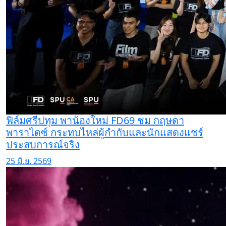
ฟิล์มศรีปทุม พาน้องใหม่ FD69 ชม กฤษดา
พาราไดซ์ กระทบไหล่ผู้กำกับและนักแสดงแชร์
ประสบการณ์จริง
25 มิ.ย. 2569