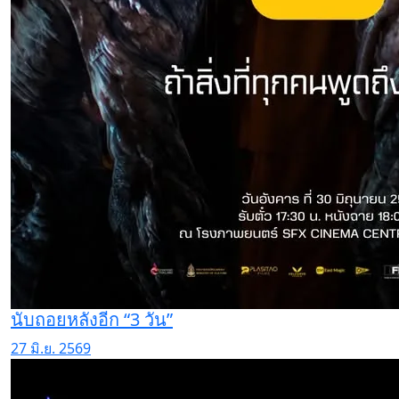
นับถอยหลังอีก “3 วัน”
27 มิ.ย. 2569