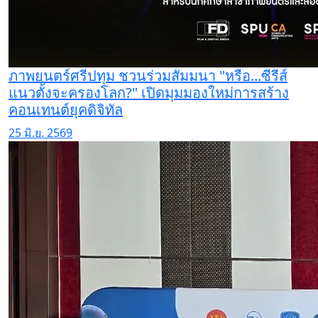
ภาพยนตร์ศรีปทุม ชวนร่วมสัมมนา "หรือ...ซีรีส์
แนวตั้งจะครองโลก?" เปิดมุมมองใหม่การสร้าง
คอนเทนต์ยุคดิจิทัล
25 มิ.ย. 2569