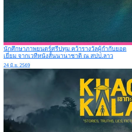
นักศึกษาภาพยนตร์ศรีปทุม คว้ารางวัลผู้กำกับยอด
เยี่ยม จากเวทีหนังสั้นนานาชาติ ณ สปป.ลาว
24 มิ.ย. 2569