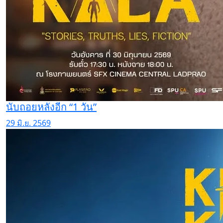
นับถอยหลังอีก “1 วัน”
29 มิ.ย. 2569