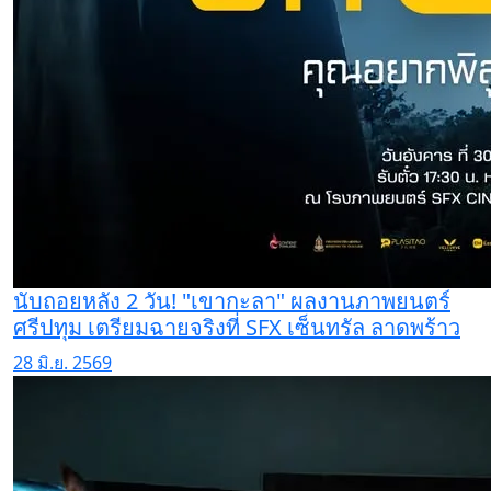
นับถอยหลัง 2 วัน! "เขากะลา" ผลงานภาพยนตร์
ศรีปทุม เตรียมฉายจริงที่ SFX เซ็นทรัล ลาดพร้าว
28 มิ.ย. 2569