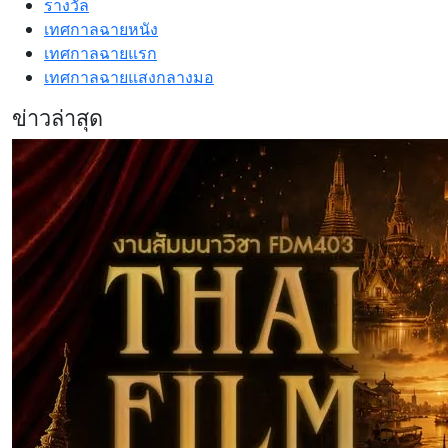
รางวัล
เทศกาลฉายหนัง
เทศกาลฉายแรก
เทศกาลฉายแสงกลางมอ
ข่าวล่าสุด