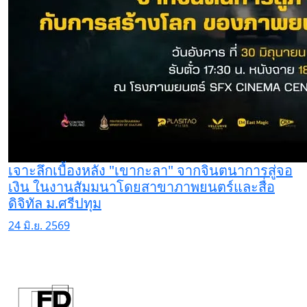
เจาะลึกเบื้องหลัง "เขากะลา" จากจินตนาการสู่จอ
เงิน ในงานสัมมนาโดยสาขาภาพยนตร์และสื่อ
ดิจิทัล ม.ศรีปทุม
24 มิ.ย. 2569