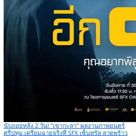
นับถอยหลัง 2 วัน! "เขากะลา" ผลงานภาพยนตร์
ศรีปทุม เตรียมฉายจริงที่ SFX เซ็นทรัล ลาดพร้าว