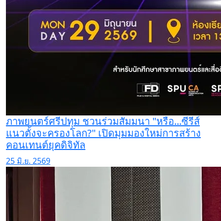
ภาพยนตร์ศรีปทุม ชวนร่วมสัมมนา "หรือ...ซีรีส์
แนวตั้งจะครองโลก?" เปิดมุมมองใหม่การสร้าง
คอนเทนต์ยุคดิจิทัล
25 มิ.ย. 2569