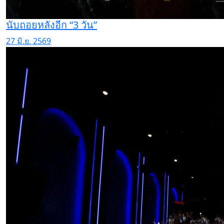
นับถอยหลังอีก “3 วัน”
27 มิ.ย. 2569