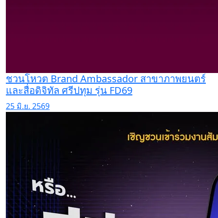
ชวนโหวต Brand Ambassador สาขาภาพยนตร์
และสื่อดิจิทัล ศรีปทุม รุ่น FD69
25 มิ.ย. 2569