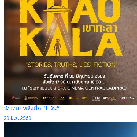
นับถอยหลังอีก “1 วัน”
29 มิ.ย. 2569