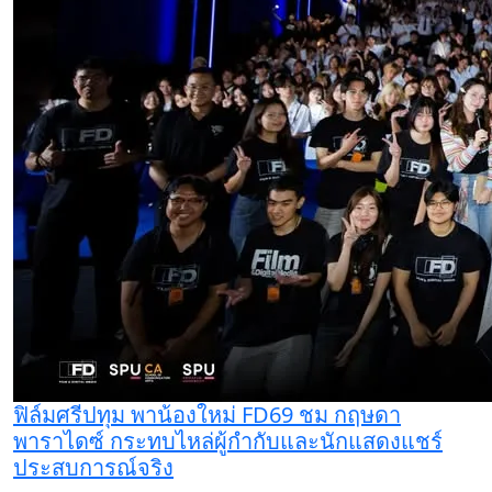
ฟิล์มศรีปทุม พาน้องใหม่ FD69 ชม กฤษดา
พาราไดซ์ กระทบไหล่ผู้กำกับและนักแสดงแชร์
ประสบการณ์จริง