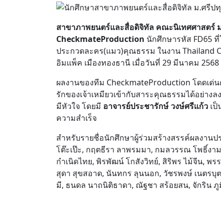
สาขาภาพยนตร์และสื่อดิจิทัล คณะนิเทศศาสตร์ ม
CheckmateProduction
นักศึกษารหัส FD65 ที
ประกวดละคร(แมว)คุณธรรม ในงาน Thailand Cat
อิมแพ็ค เมืองทองธานี เมื่อวันที่ 29 มีนาคม 2568 
ผลงานของทีม CheckmateProduction โดดเด่นด
รักของเจ้าเหมียวเข้ากับสาระคุณธรรมได้อย่างล
มีหัวใจ โดยมี
อาจารย์ประชารักษ์ วงษ์ศรีแก้ว
เป็
ความสำเร็จ
สำหรับรายชื่อนักศึกษาผู้ร่วมสร้างสรรค์ผลงานป
โต๊ะเป๊ะ, กฤตธีรา ลาพรมมา, กมลวรรณ โพธิ์งาม,
กำเนิดไทย, พิรพัฒน์ โกสังวิทย์, สิริพร ไม้จีน,
สุดา สุขสอาด, นันทกร ลุนนอก, วัชรพงษ์ เนตรบุต
มี, ธนดล นาถนิติธาดา, ณัฐชา สร้อยสน, จักริน ภูม