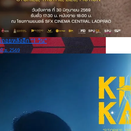
บถอยหลังอีก “1 วัน”
มิ.ย. 2569