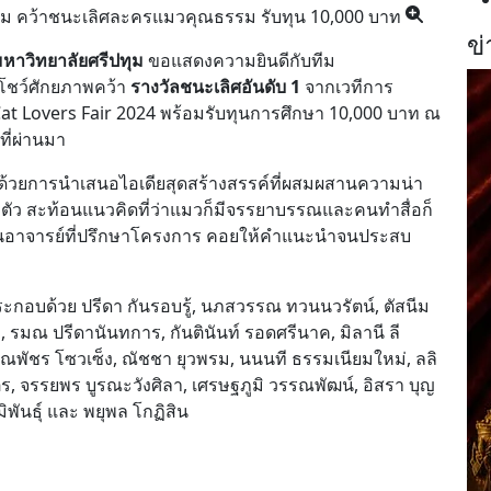
ข่
หาวิทยาลัยศรีปทุม
ขอแสดงความยินดีกับทีม
่โชว์ศักยภาพคว้า
รางวัลชนะเลิศอันดับ 1
จากเวทีการ
 Lovers Fair 2024 พร้อมรับทุนการศึกษา 10,000 บาท ณ
ที่ผ่านมา
้วยการนำเสนอไอเดียสุดสร้างสรรค์ที่ผสมผสานความน่า
งตัว สะท้อนแนวคิดที่ว่าแมวก็มีจรรยาบรรณและคนทำสื่อก็
นอาจารย์ที่ปรึกษาโครงการ คอยให้คำแนะนำจนประสบ
ระกอบด้วย ปรีดา กันรอบรู้, นภสวรรณ ทวนนวรัตน์, ตัสนีม
 รมณ ปรีดานันทการ, กันตินันท์ รอดศรีนาค, มิลานี ลี
 พรรณพัชร โซวเซ็ง, ณัชชา ยุวพรม, นนนที ธรรมเนียมใหม่, ลลิ
ร, จรรยพร บูรณะวังศิลา, เศรษฐภูมิ วรรณพัฒน์, อิสรา บุญ
ิพันธุ์ และ พยุพล โกฏิสิน