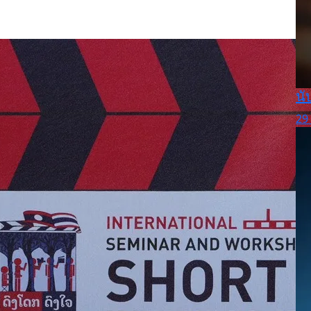
นั
29 