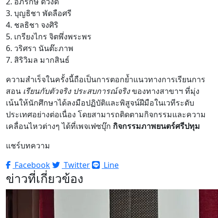
2. อภิรักษ์ ดวงดี
3. บุญธิชา พัดลือศรี
4. ชลธิชา จงศิริ
5. เกรียงไกร จิตพึ่งพระพร
6. วริศรา นันต๊ะภาพ
7. สิริวิมล มากสินธ์
ความสำเร็จในครั้งนี้ถือเป็นการตอกย้ำแนวทางการเรียนการ
สอน
เรียนกับตัวจริง ประสบการณ์จริง
ของทางสาขาฯ ที่มุ่ง
เน้นให้นักศึกษาได้ลงมือปฏิบัติและพิสูจน์ฝีมือในเวทีระดับ
ประเทศอย่างต่อเนื่อง โดยสามารถติดตามกิจกรรมและความ
เคลื่อนไหวต่างๆ ได้ที่เพจเฟซบุ๊ก
กิจกรรมภาพยนตร์ศรีปทุม
แชร์บทความ
Facebook
Twitter
Line
ข่าวที่เกี่ยวข้อง