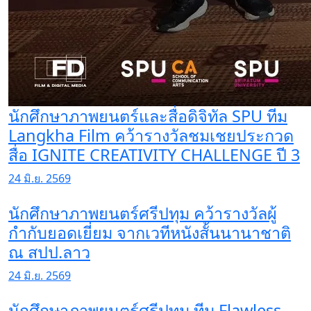
นักศึกษาภาพยนตร์และสื่อดิจิทัล SPU ทีม
Langkha Film คว้ารางวัลชมเชยประกวด
สื่อ IGNITE CREATIVITY CHALLENGE ปี 3
24 มิ.ย. 2569
นักศึกษาภาพยนตร์ศรีปทุม คว้ารางวัลผู้
กำกับยอดเยี่ยม จากเวทีหนังสั้นนานาชาติ
ณ สปป.ลาว
24 มิ.ย. 2569
นักศึกษาภาพยนตร์ศรีปทุม ทีม Flawless