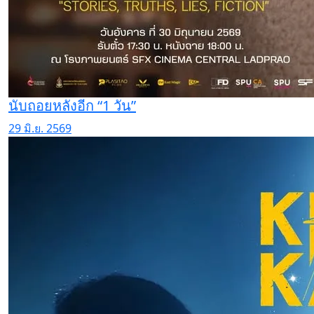
นับถอยหลังอีก “1 วัน”
29 มิ.ย. 2569