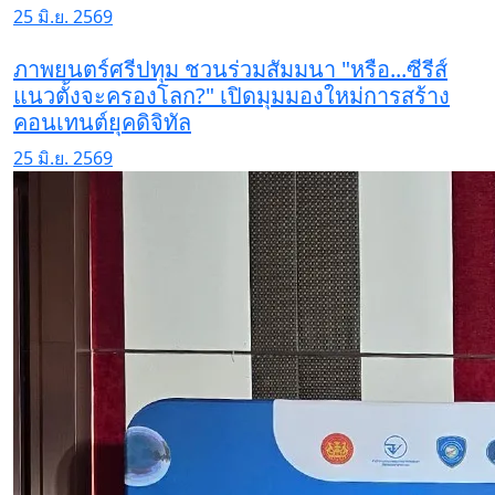
25 มิ.ย. 2569
ภาพยนตร์ศรีปทุม ชวนร่วมสัมมนา "หรือ...ซีรีส์
แนวตั้งจะครองโลก?" เปิดมุมมองใหม่การสร้าง
คอนเทนต์ยุคดิจิทัล
25 มิ.ย. 2569