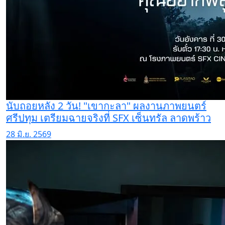
นับถอยหลัง 2 วัน! "เขากะลา" ผลงานภาพยนตร์
ศรีปทุม เตรียมฉายจริงที่ SFX เซ็นทรัล ลาดพร้าว
28 มิ.ย. 2569