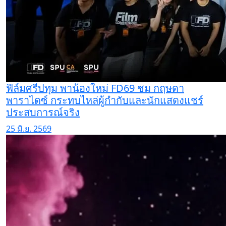
ฟิล์มศรีปทุม พาน้องใหม่ FD69 ชม กฤษดา
พาราไดซ์ กระทบไหล่ผู้กำกับและนักแสดงแชร์
ประสบการณ์จริง
25 มิ.ย. 2569