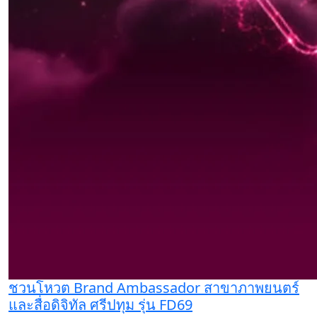
ชวนโหวต Brand Ambassador สาขาภาพยนตร์
และสื่อดิจิทัล ศรีปทุม รุ่น FD69