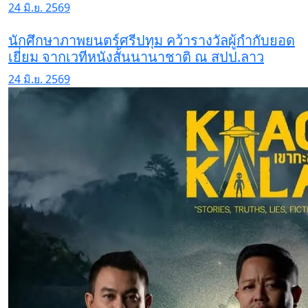
24 มิ.ย. 2569
นักศึกษาภาพยนตร์ศรีปทุม คว้ารางวัลผู้กำกับยอด
เยี่ยม จากเวทีหนังสั้นนานาชาติ ณ สปป.ลาว
24 มิ.ย. 2569