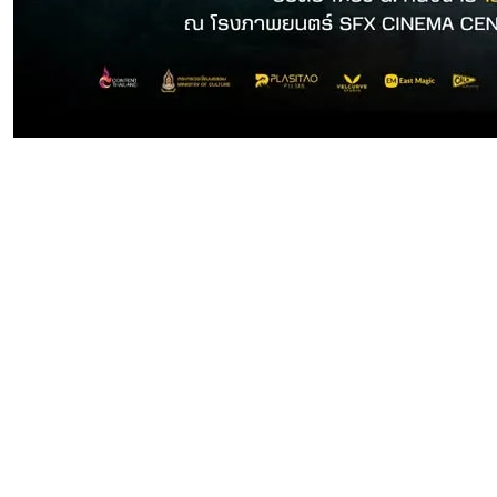
เจาะลึกเบื้องหลัง "เขากะลา" จากจินตนาการสู่จอ
เงิน ในงานสัมมนาโดยสาขาภาพยนตร์และสื่อ
ดิจิทัล ม.ศรีปทุม
24 มิ.ย. 2569
อาคาร 9 ชั้น 8 สาขาวิชาภาพยนตร์และสื่อดิจิทัล คณะ
นิเทศศาสตร์ มหาวิทยาลัยศรีปทุม 2410/2 ถ.พหลโยธิน
เขตจตุจักร กรุงเทพฯ 10900