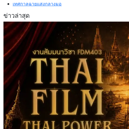
เทศกาลฉายแสงกลางมอ
ข่าวล่าสุด