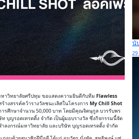
นั
29 
หาวิทยาลัยศรีปทุม ขอแสดงความยินดีกับทีม
Flawless
คิดสร้างสรรค์คว้ารางวัลชนะเลิศในโครงการ
My Chill Shot
ุนการศึกษาจำนวน 50,000 บาท โดยมีคุณจิตนุกูล บวรรับพร
บุญรอดเทรดดิ้ง จำกัด เป็นผู้มอบรางวัล ซึ่งกิจกรรมนี้จัด
าลงกรณ์มหาวิทยาลัย และบริษัท บุญรอดเทรดดิ้ง จำกัด
อบด้วยสมาชิกฝีมือดี ได้แก่ อนุวัตร มั่งทัด, สุทธิพงษ์ แซ่