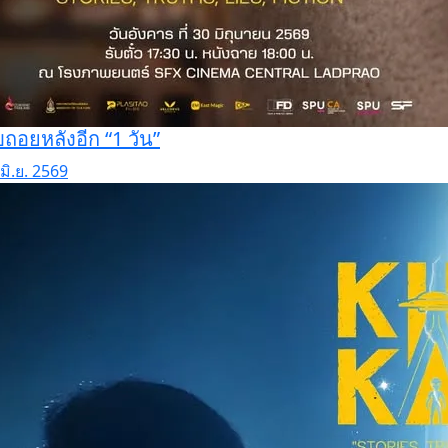
บถอยหลังอีก “1 วัน”
มิ.ย. 2569