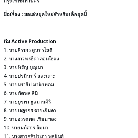
กรุงเทพมหานคร
ชื่อเรื่อง : ขอเล่นยุคใหม่สำหรับเด็กยุคนี้
ทีม Active Production
1. นายคิรากร สุนทรโชติ
2. นางสาวพรธิดา ลอมไธสง
3. นายหิรัญ บุญมา
4. นายปรมินทร์ แสะเตาะ
5. นายนราธิป มาลัยหอม
6. นายทัตพล สีมี่
7. นายบูรพา ชูสมานศิริ
8. นายเจษฎากร ฉายะจินดา
9. นายอรรตพล เทียนทอง
10. นายนภัสกร สิมมา
11. นางสาวศศิประภา พลขันธ์